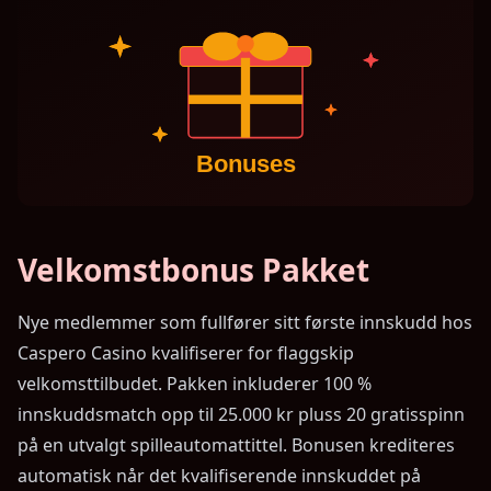
Velkomstbonus Pakket
Nye medlemmer som fullfører sitt første innskudd hos
Caspero Casino kvalifiserer for flaggskip
velkomsttilbudet. Pakken inkluderer 100 %
innskuddsmatch opp til 25.000 kr pluss 20 gratisspinn
på en utvalgt spilleautomattittel. Bonusen krediteres
automatisk når det kvalifiserende innskuddet på