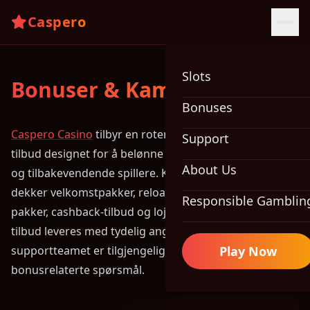
Caspero
Slots
Bonuser & Kampanjer
Bonuses
Caspero Casino
tilbyr en roterende utvalg av bonus
Support
tilbud designet for å belønne både nye registreringer
About Us
og tilbakevendende spillere. Kampanjeprogrammet
dekker velkomstpakker, reload-bonuser, gratisspinn-
Responsible Gamblin
pakker, cashback-tilbud og lojalitetsbelønninger. Hvert
tilbud leveres med tydelig angitte vilkår, og
supportteamet er tilgjengelig døgnet rundt for
Play Now
bonusrelaterte spørsmål.