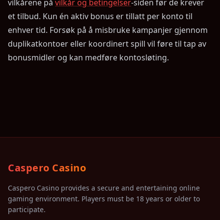
vilkårene på
vilkår og betingelser
-siden før de krever
et tilbud. Kun én aktiv bonus er tillatt per konto til
enhver tid. Forsøk på å misbruke kampanjer gjennom
duplikatkontoer eller koordinert spill vil føre til tap av
bonusmidler og kan medføre kontosløting.
Caspero Casino
Caspero Casino provides a secure and entertaining online
gaming environment. Players must be 18 years or older to
participate.