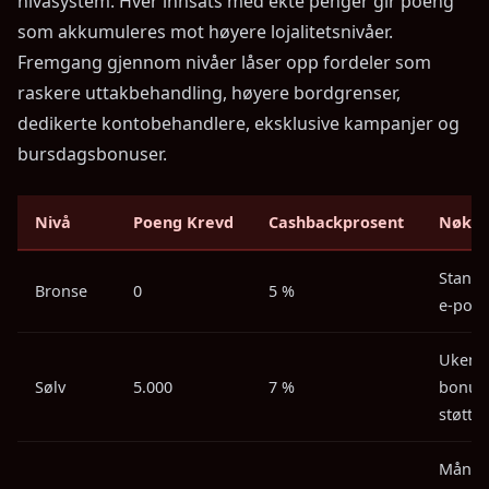
nivåsystem. Hver innsats med ekte penger gir poeng
som akkumuleres mot høyere lojalitetsnivåer.
Fremgang gjennom nivåer låser opp fordeler som
raskere uttakbehandling, høyere bordgrenser,
dedikerte kontobehandlere, eksklusive kampanjer og
bursdagsbonuser.
Nivå
Poeng Krevd
Cashbackprosent
Nøkke
Standa
Bronse
0
5 %
e-post
Ukentl
Sølv
5.000
7 %
bonuse
støtte
Måned