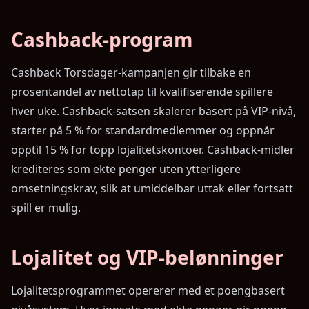
Cashback-program
Cashback Torsdager-kampanjen gir tilbake en
prosentandel av nettotap til kvalifiserende spillere
hver uke. Cashback-satsen skalerer basert på VIP-nivå,
starter på 5 % for standardmedlemmer og oppnår
opptil 15 % for topp lojalitetskontoer. Cashback-midler
krediteres som ekte penger uten ytterligere
omsetningskrav, slik at umiddelbar uttak eller fortsatt
spill er mulig.
Lojalitet og VIP-belønninger
Lojalitetsprogrammet opererer med et poengbasert