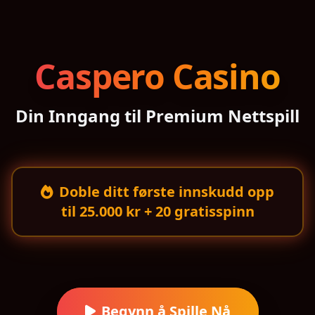
Caspero Casino
Din Inngang til Premium Nettspill
Doble ditt første innskudd opp
til 25.000 kr + 20 gratisspinn
Begynn å Spille Nå