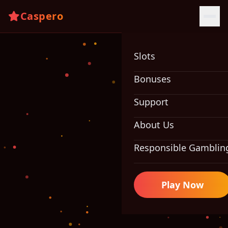
Caspero
Slots
Bonuses
Support
About Us
Responsible Gamblin
Play Now