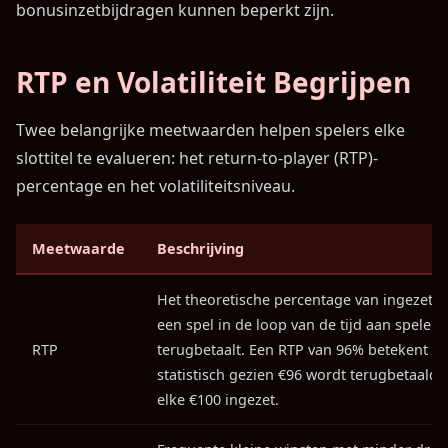
bonusinzetbijdragen kunnen beperkt zijn.
RTP en Volatiliteit Begrijpen
Twee belangrijke meetwaarden helpen spelers elke
slottitel te evalueren: het return-to-player (RTP)-
percentage en het volatiliteitsniveau.
Meetwaarde
Beschrijving
Het theoretische percentage van ingezet g
een spel in de loop van de tijd aan spelers
RTP
terugbetaalt. Een RTP van 96% betekent da
statistisch gezien €96 wordt terugbetaald 
elke €100 ingezet.