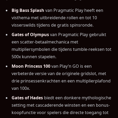
Big Bass Splash
van Pragmatic Play heeft een
visthema met uitbreidende rollen en tot 10
visserswilds tijdens de gratis spinsronde.
Gates of Olympus
van Pragmatic Play gebruikt
een scatter-betaalmechanica met
multipliersymbolen die tijdens tumble-reeksen tot
500x kunnen stapelen.
Moon Princess 100
van Play’n GO is een
verbeterde versie van de originele gridslot, met
drie prinsessenkrachten en een multiplierplafond
van 100x.
Gates of Hades
biedt een donkere mythologische
setting met cascaderende winsten en een bonus-
koopfunctie voor spelers die directe toegang tot