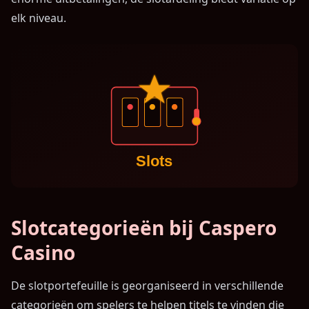
elk niveau.
Slotcategorieën bij Caspero
Casino
De slotportefeuille is georganiseerd in verschillende
categorieën om spelers te helpen titels te vinden die