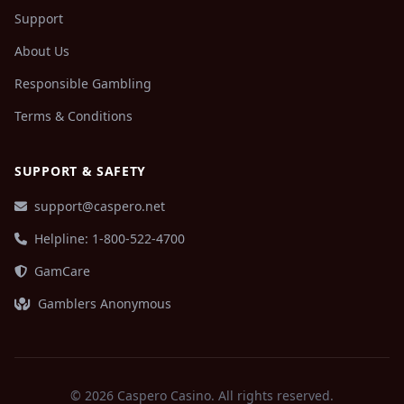
Support
About Us
Responsible Gambling
Terms & Conditions
SUPPORT & SAFETY
support@caspero.net
Helpline: 1-800-522-4700
GamCare
Gamblers Anonymous
© 2026 Caspero Casino. All rights reserved.