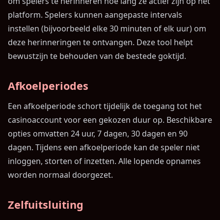
om spelers te herinneren hoe lang ze actief zijn op het
platform. Spelers kunnen aangepaste intervals
instellen (bijvoorbeeld elke 30 minuten of elk uur) om
deze herinneringen te ontvangen. Deze tool helpt
bewustzijn te behouden van de bestede goktijd.
Afkoelperiodes
Een afkoelperiode schort tijdelijk de toegang tot het
casinoaccount voor een gekozen duur op. Beschikbare
opties omvatten 24 uur, 7 dagen, 30 dagen en 90
dagen. Tijdens een afkoelperiode kan de speler niet
inloggen, storten of inzetten. Alle lopende opnames
worden normaal doorgezet.
Zelfuitsluiting