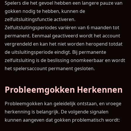
Spelers die het gevoel hebben een langere pauze van
gokken nodig te hebben, kunnen de
zelfuitsluitingsfunctie activeren.
Zelfuitsluitingsperiodes variëren van 6 maanden tot
permanent. Eenmaal geactiveerd wordt het account
vergrendeld en kan het niet worden heropend totdat
de uitsluitingsperiode eindigt. Bij permanente
zelfuitsluiting is de beslissing onomkeerbaar en wordt
het spelersaccount permanent gesloten.
Probleemgokken Herkennen
Probleemgokken kan geleidelijk ontstaan, en vroege
herkenning is belangrijk. De volgende signalen
kunnen aangeven dat gokken problematisch wordt: