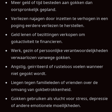
Meer geld of tijd besteden aan gokken dan
oorspronkelijk gepland.
Verliezen najagen door inzetten te verhogen in een
poging eerdere verliezen te herstellen.
Geld lenen of bezittingen verkopen om
gokactiviteit te financieren.
Werk, gezin of persoonlijke verantwoordelijkheden
verwaarlozen vanwege gokken.
Angstig, geïrriteerd of rusteloos voelen wanneer
niet gegokt wordt.
Liegen tegen familieleden of vrienden over de
omvang van gokbetrokkenheid.
Gokken gebruiken als vlucht voor stress, depressie
of andere emotionele moeilijkheden.