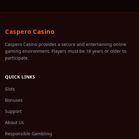
Caspero Casino
Caspero Casino provides a secure and entertaining online
gaming environment. Players must be 18 years or older to
participate.
QUICK LINKS
Slots
Bonuses
Support
About Us
Responsible Gambling