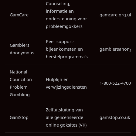
Counseling,
informatie en
GamCare
gamcare.org.uk
ondersteuning voor
probleemgokkers
Peer support-
Gamblers
bijeenkomsten en
gamblersanonym
Anonymous
herstelprogramma’s
National
Council on
Hulplijn en
1-800-522-4700
Problem
verwijzingsdiensten
Gambling
Zelfuitsluiting van
GamStop
alle gelicenseerde
gamstop.co.uk
online goksites (VK)