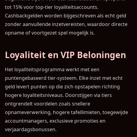
tot 15% voor top-tier loyaliteitsaccounts.
Cashbackgelden worden bijgeschreven als echt geld
zonder aanvullende inzetvereisten, waardoor directe
opname of voortgezet spel mogelijk is.
Loyaliteit en VIP Beloningen
Het loyaliteitsprogramma werkt met een
puntengebaseerd tier-systeem. Elke inzet met echt
geld levert punten op die zich opstapelen richting
hogere loyaliteitsniveaus. Doorstijgen via tiers
ontgrendelt voordelen zoals snellere
opnameverwerking, hogere tafellimieten, toegewijde
accountmanagers, exclusieve promoties en
verjaardagsbonussen.