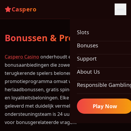
Caspero
Slots
Bonussen & Promoties
Bonuses
Caspero Casino
onderhoudt een roterend aanbod van
Support
bonusaanbiedingen die zowel nieuwe registraties als
About Us
terugkerende spelers belonen. Het
promotieprogramma omvat welkomstpakketten,
Responsible Gamblin
herlaadbonussen, gratis spin-bundels, cashbackdeals
en loyaliteitsbeloningen. Elke aanbieding wordt
geleverd met duidelijk vermelde voorwaarden, en het
Play Now
ondersteuningsteam is 24 uur per dag beschikbaar
voor bonusgerelateerde vragen.