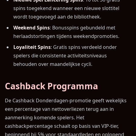
spins toegekend wanneer een nieuwe slottitel
wordt toegevoegd aan de bibliotheek.
Weekend Spins
: Bonusspins gebundeld met
herlaadstortingen tijdens weekendpromoties.
Loyaliteit Spins
: Gratis spins verdeeld onder
spelers die consistente activiteitsniveaus
behouden over maandelijkse cycli.
Cashback Programma
De Cashback Donderdagen-promotie geeft wekelijks
een percentage van nettoverliezen terug aan in
aanmerking komende spelers. Het
cashbackpercentage schaalt op basis van VIP-tier,
beginnend bij 5% voor standaardleden en oplopend