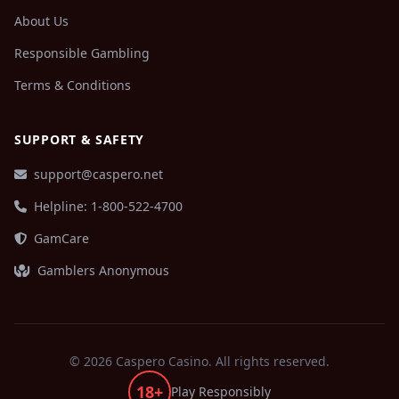
About Us
Responsible Gambling
Terms & Conditions
SUPPORT & SAFETY
support@caspero.net
Helpline: 1-800-522-4700
GamCare
Gamblers Anonymous
© 2026 Caspero Casino. All rights reserved.
18+
Play Responsibly