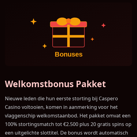
Welkomstbonus Pakket
Nieuwe leden die hun eerste storting bij Caspero
Casino voltooien, komen in aanmerking voor het
vlaggenschip welkomstaanbod. Het pakket omvat een
100% stortingsmatch tot €2.500 plus 20 gratis spins op
een uitgelichte slottitel. De bonus wordt automatisch