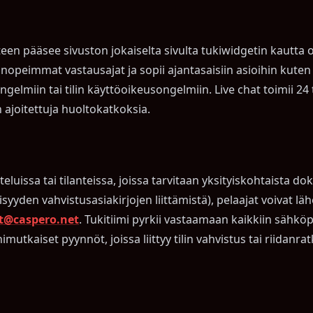
een pääsee sivuston jokaiselta sivulta tukiwidgetin kautta
opeimmat vastausajat ja sopii ajantasaisiin asioihin kuten
gelmiin tai tilin käyttöoikeusongelmiin. Live chat toimii 24 
n ajoitettuja huoltokatkoksia.
i
usteluissa tai tilanteissa, joissa tarvitaan yksityiskohtaista 
lisyyden vahvistusasiakirjojen liittämistä), pelaajat voivat l
t@caspero.net
. Tukitiimi pyrkii vastaamaan kaikkiin sähköp
utkaiset pyynnöt, joissa liittyy tilin vahvistus tai riidanrat