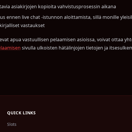
ettavia asiakirjojen kopioita vahvistusprosessin aikana
s ennen live chat -istunnon aloittamista, sillä monille yleisi
kirjalliset vastaukset
sevat apua vastuullisen pelaamisen asioissa, voivat ottaa yhte
elaamisen
sivulla ulkoisten hätälinjojen tietojen ja itsesulke
QUICK LINKS
Slots