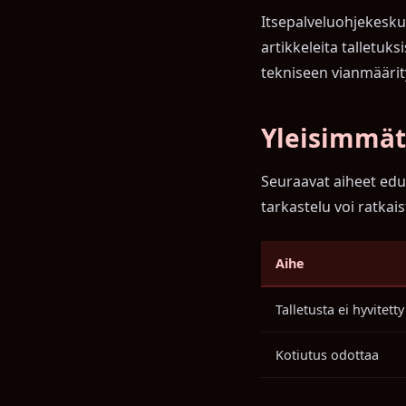
Itsepalveluohjekeskus
artikkeleita talletuk
tekniseen vianmäärit
Yleisimmät
Seuraavat aiheet edus
tarkastelu voi ratka
Aihe
Talletusta ei hyvitetty
Kotiutus odottaa