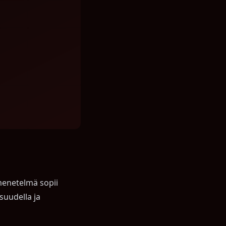
 menetelmä sopii
suudella ja