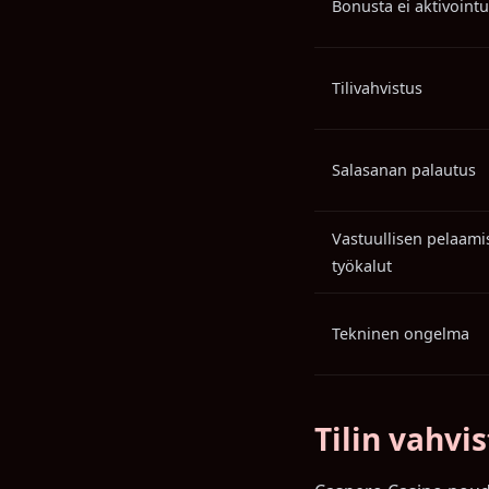
Bonusta ei aktivointu
Tilivahvistus
Salasanan palautus
Vastuullisen pelaami
työkalut
Tekninen ongelma
Tilin vahvi