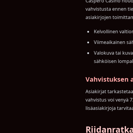
Caspero Casino nouda
vahvistusta ennen tie
asiakirjojen toimitta
Kelvollinen valti
Viimeaikainen säh
Valokuva tai kuva
sähköisen lompak
Vahvistuksen 
Asiakirjat tarkastet
vahvistus voi venyä 7
lisäasiakirjoja tarvita
Riidanratk