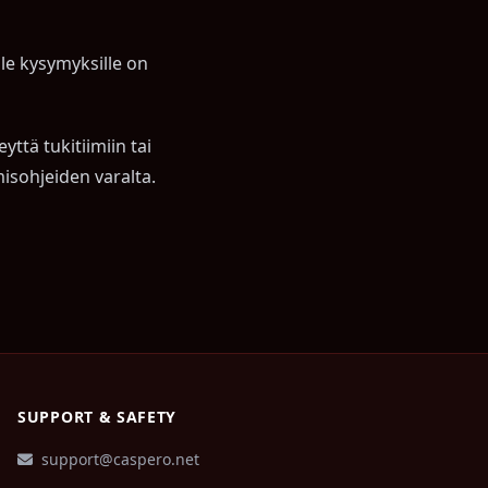
lle kysymyksille on
yttä tukitiimiin tai
misohjeiden varalta.
SUPPORT & SAFETY
support@caspero.net