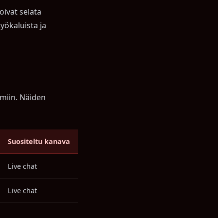
oivat selata
yökaluista ja
imiin. Näiden
Suositeltu kanava
Live chat
Live chat