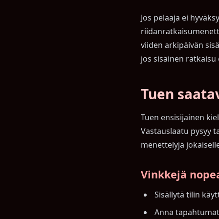
Jos pelaaja ei hyväks
riidanratkaisumenett
viiden arkipäivän sis
jos sisäinen ratkaisu
Tuen saatav
Tuen ensisijainen kiel
Vastauslaatu pysyy ta
menettelyjä jokaisell
Vinkkejä nope
Sisällytä tilin kä
Anna tapahtumat