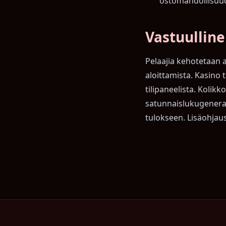
ostomahdollisuude
Vastuullin
Pelaajia kehotetaan 
aloittamista. Kasino t
tilipaneelista. Kolikk
satunnaislukugeneraat
tulokseen. Lisäohjau