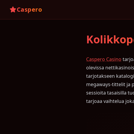
Caspero
Kolikkop
Caspero Casino
tarjo
olevissa nettikasinoi
tarjotakseen katalogi
megaways-tittelit ja 
sessioita tasaisilla t
tarjoaa vaihtelua joka