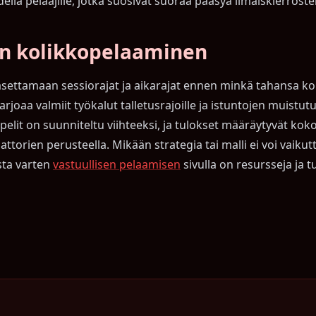
lla pelaajille, jotka suosivat suoraa pääsyä ilmaiskierrosten
en kolikkopelaaminen
asettamaan sessiorajat ja aikarajat ennen minkä tahansa ko
arjoaa valmiit työkalut talletusrajoille ja istuntojen muistutu
opelit on suunniteltu viihteeksi, ja tulokset määräytyvät kok
torien perusteella. Mikään strategia tai malli ei voi vaiku
sta varten
vastuullisen pelaamisen
sivulla on resursseja ja t