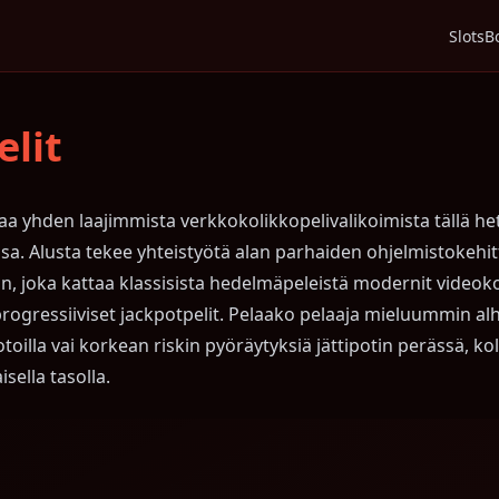
Slots
B
elit
aa yhden laajimmista verkkokolikkopelivalikoimista tällä het
ssa. Alusta tekee yhteistyötä alan parhaiden ohjelmistokehi
n, joka kattaa klassisista hedelmäpeleistä modernit videoko
progressiiviset jackpotpelit. Pelaako pelaaja mieluummin alha
uotoilla vai korkean riskin pyöräytyksiä jättipotin perässä, k
isella tasolla.