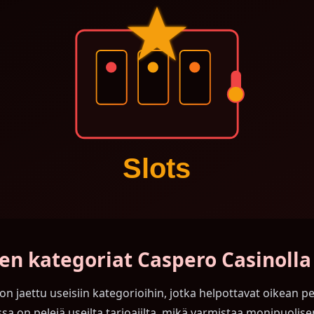
en kategoriat Caspero Casinolla
on jaettu useisiin kategorioihin, jotka helpottavat oikean pe
sa on pelejä useilta tarjoajilta, mikä varmistaa monipuolis