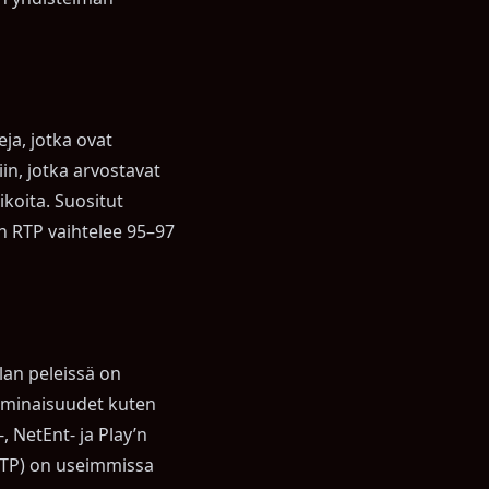
eja, jotka ovat
in, jotka arvostavat
koita. Suositut
en RTP vaihtelee 95–97
lan peleissä on
ominaisuudet kuten
-, NetEnt- ja Play’n
(RTP) on useimmissa