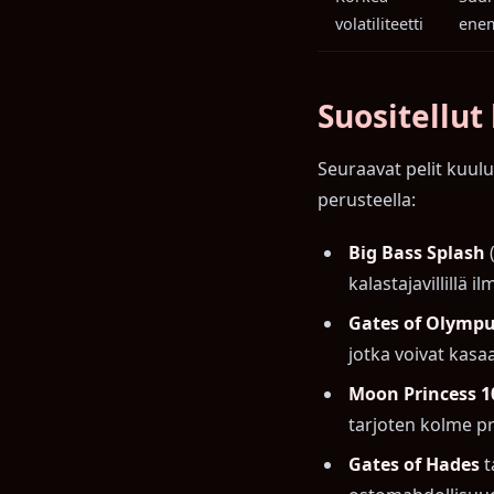
volatiliteetti
enem
Suositellut
Seuraavat pelit kuul
perusteella:
Big Bass Splash
(
kalastajavillillä 
Gates of Olymp
jotka voivat kasa
Moon Princess 1
tarjoten kolme p
Gates of Hades
t