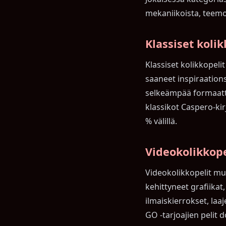
mekaniikoista, teemoi
Klassiset kolik
Klassiset kolikkopelit
saaneet inspiraations
selkeämpää formaatti
klassikot Caspero-kir
% välillä.
Videokolikkope
Videokolikkopelit mu
kehittyneet grafiik
ilmaiskierrokset, laaj
GO -tarjoajien pelit