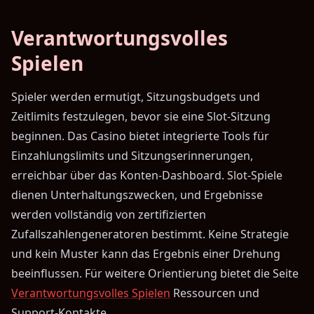
Verantwortungsvolles
Spielen
Spieler werden ermutigt, Sitzungsbudgets und
Zeitlimits festzulegen, bevor sie eine Slot-Sitzung
beginnen. Das Casino bietet integrierte Tools für
Einzahlungslimits und Sitzungserinnerungen,
erreichbar über das Konten-Dashboard. Slot-Spiele
dienen Unterhaltungszwecken, und Ergebnisse
werden vollständig von zertifizierten
Zufallszahlengeneratoren bestimmt. Keine Strategie
und kein Muster kann das Ergebnis einer Drehung
beeinflussen. Für weitere Orientierung bietet die Seite
Verantwortungsvolles Spielen
Ressourcen und
Support-Kontakte.