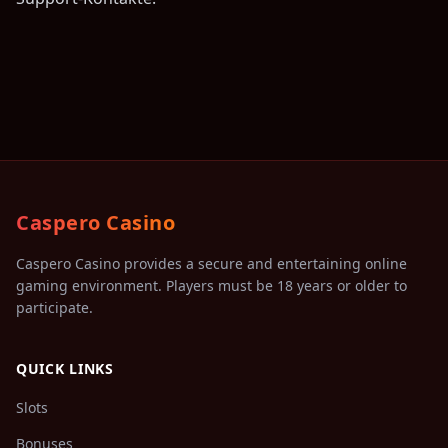
Caspero Casino
Caspero Casino provides a secure and entertaining online
gaming environment. Players must be 18 years or older to
participate.
QUICK LINKS
Slots
Bonuses